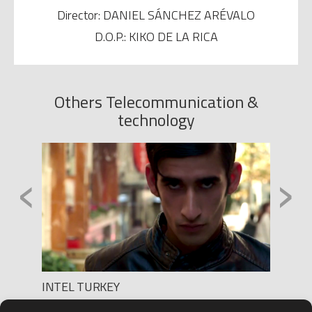
Director: DANIEL SÁNCHEZ ARÉVALO
D.O.P.: KIKO DE LA RICA
Others Telecommunication &
technology
‹
›
INTEL TURKEY
TUEN
Production: ED COMMERCIALS ISTAMBUL
Produc