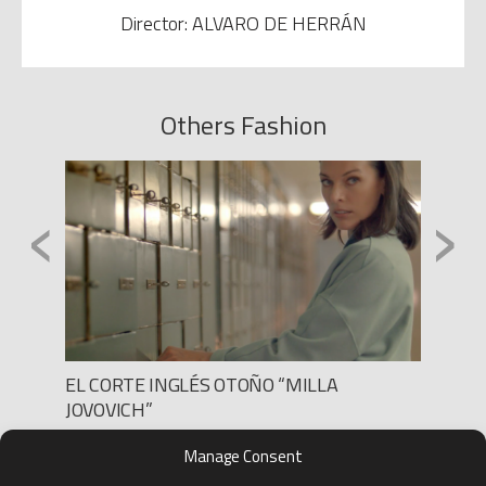
Director: ALVARO DE HERRÁN
Others Fashion
‹
›
CH
EL CORTE INGLÉS OTOÑO “MILLA
NOMAD
JOVOVICH”
Produc
Direct
Production: THE GANG SPAIN
Manage Consent
D.O.P.
Director: SEBASTIEN GROUSSET
D.O.P.: PAWEL EDELMAN