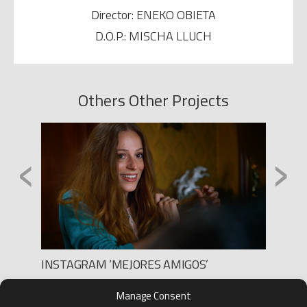
Director: ENEKO OBIETA
D.O.P.: MISCHA LLUCH
Others Other Projects
‹
›
INSTAGRAM ‘MEJORES AMIGOS’
OVOSE
VIDEO
Production: FILM BY MADNESS
Manage Consent
Director: CARLOS CALLALA
Directo